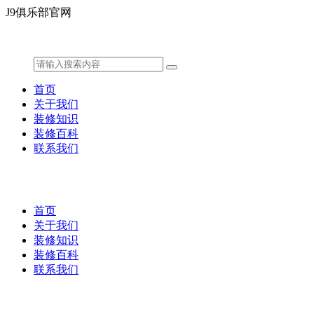
J9俱乐部官网
首页
关于我们
装修知识
装修百科
联系我们
首页
关于我们
装修知识
装修百科
联系我们